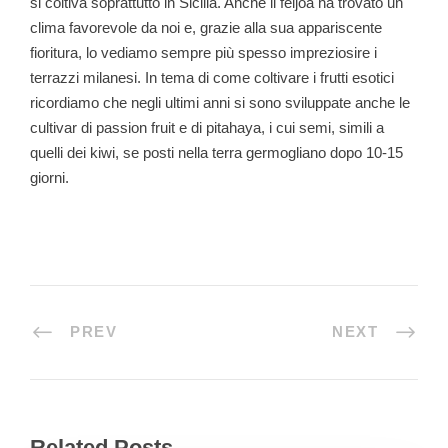
si coltiva soprattutto in Sicilia. Anche il feijoa ha trovato un
clima favorevole da noi e, grazie alla sua appariscente
fioritura, lo vediamo sempre più spesso impreziosire i
terrazzi milanesi. In tema di come coltivare i frutti esotici
ricordiamo che negli ultimi anni si sono sviluppate anche le
cultivar di passion fruit e di pitahaya, i cui semi, simili a
quelli dei kiwi, se posti nella terra germogliano dopo 10-15
giorni.
PREV
NEXT
Related Posts