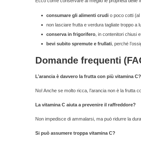
Ecco come conservare al meglio le proprietà delle f
consumare gli alimenti crudi
o poco cotti (al
non lasciare frutta e verdura tagliate troppo a lu
conserva in frigorifero
, in contenitori chiusi e
bevi subito spremute e frullati
, perché l’oss
Domande frequenti (FAQ
L’arancia è davvero la frutta con più vitamina C?
No! Anche se molto ricca, l’arancia non è la frutta 
La vitamina C aiuta a prevenire il raffreddore?
Non impedisce di ammalarsi, ma può ridurre la durata
Si può assumere troppa vitamina C?