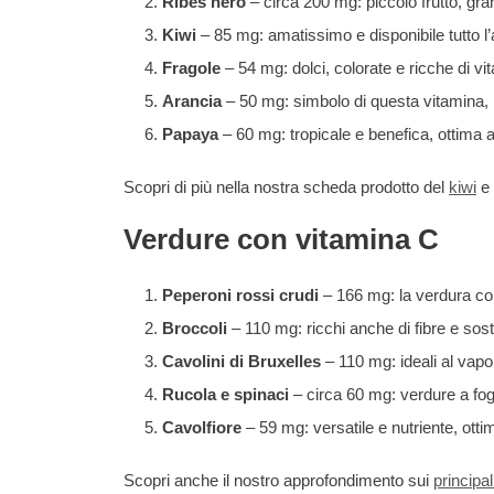
Ribes nero
– circa 200 mg: piccolo frutto, gra
Kiwi
– 85 mg: amatissimo e disponibile tutto l
Fragole
– 54 mg: dolci, colorate e ricche di vi
Arancia
– 50 mg: simbolo di questa vitamina, 
Papaya
– 60 mg: tropicale e benefica, ottima 
Scopri di più nella nostra scheda prodotto del
kiwi
e 
Verdure con vitamina C
Peperoni rossi crudi
– 166 mg: la verdura con
Broccoli
– 110 mg: ricchi anche di fibre e sost
Cavolini di Bruxelles
– 110 mg: ideali al vapor
Rucola e spinaci
– circa 60 mg: verdure a fogl
Cavolfiore
– 59 mg: versatile e nutriente, otti
Scopri anche il nostro approfondimento sui
principal