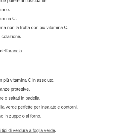
nde potere antiossidante.
’anno.
tamina C.
ma non la frutta con più vitamina C.
a colazione.
dell’
arancia
.
 più vitamina C in assoluto.
anze protettive.
e o saltati in padella.
ia verde perfette per insalate e contorni.
mo in zuppe o al forno.
i tipi di verdura a foglia verde
.