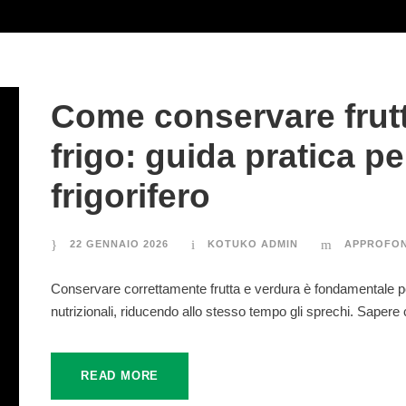
CONTATTI
Come conservare frutt
Via C. Lombroso, 54
20137 MILANO – Stand A54
frigo: guida pratica pe
Sede legale in via Dante Alighieri, 53
frigorifero
20861 Brugherio (MB)
Tel. 02.55.10.675
22 GENNAIO 2026
KOTUKO ADMIN
APPROFON
Cell.
331.1874787
Fax 02.54.01.04.59
Conservare correttamente frutta e verdura è fondamentale p
nutrizionali, riducendo allo stesso tempo gli sprechi. Sapere
READ MORE