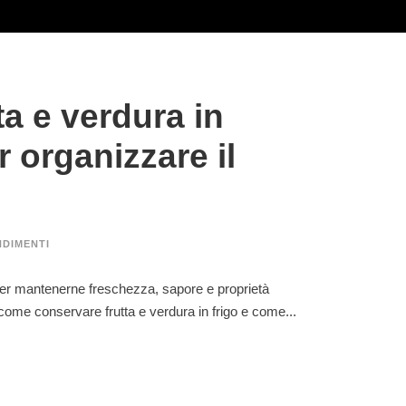
CONTATTI COMMERCIALE
a e verdura in
Massimiliano Di Grazia
maxdigrazia@fastfruit.it
r organizzare il
338.4410315
–
Privacy Policy
Cookie Policy
DIMENTI
er mantenerne freschezza, sapore e proprietà
 come conservare frutta e verdura in frigo e come...