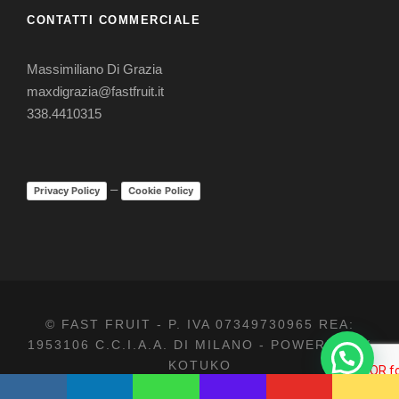
CONTATTI COMMERCIALE
Massimiliano Di Grazia
maxdigrazia@fastfruit.it
338.4410315
–
Privacy Policy
Cookie Policy
© FAST FRUIT - P. IVA 07349730965 REA:
1953106 C.C.I.A.A. DI MILANO - POWERED BY
KOTUKO