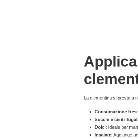
Applica
clement
La clementina si presta a 
Consumazione fres
Succhi e centrifugat
Dolci
: Ideale per mar
Insalate
: Aggiunge un