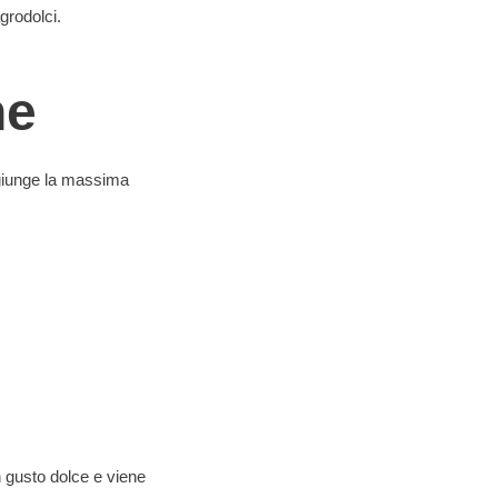
grodolci.
ne
ggiunge la massima
n gusto dolce e viene