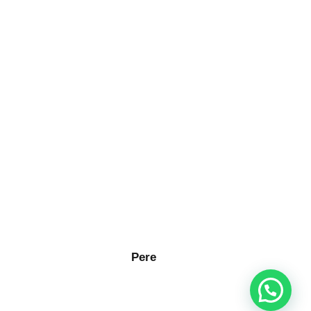
maxdigrazia@fastfruit.it
338.4410315
–
Privacy Policy
Cookie Policy
Pere
 - POWERED BY
KOTUKO