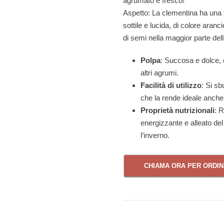
agrumato e fresco!
Aspetto: La clementina ha una
sottile e lucida, di colore aranc
di semi nella maggior parte dell
Polpa
: Succosa e dolce, 
altri agrumi.
Facilità di utilizzo
: Si sb
che la rende ideale anche p
Proprietà nutrizionali
: R
energizzante e alleato del
l’inverno.
CHIAMA ORA PER ORDI