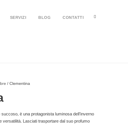
SERVIZI
BLOG
CONTATTI
obre
/ Clementina
a
e succoso, è una protagonista luminosa dell’inverno
e versatilità. Lasciati trasportare dal suo profumo