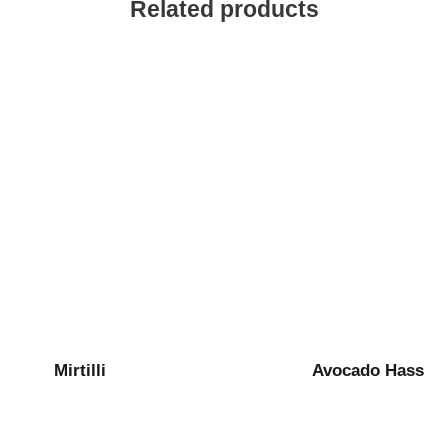
Related products
20137 MILANO – Stand A54
Sede legale in via Dante Alighieri, 53
20861 Brugherio (MB)
Tel. 02.55.10.675
Cell.
331.1874787
Fax 02.54.01.04.59
Mirtilli
Avocado Hass
VA 07349730965 REA: 1953106 C.C.I.A.A. DI MILANO