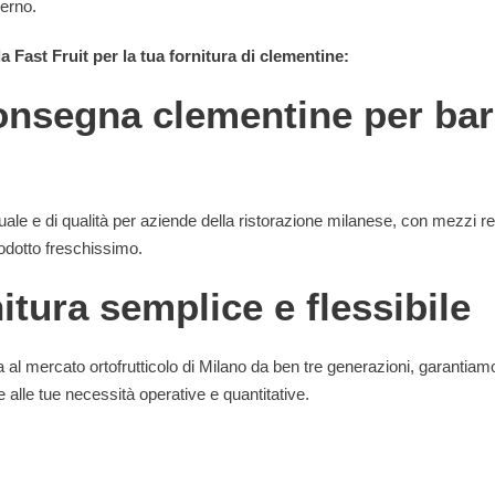
verno.
da Fast Fruit per la tua fornitura di clementine:
onsegna clementine per bar
uale e di qualità per aziende della ristorazione milanese, con mezzi r
odotto freschissimo.
itura semplice e flessibile
 al mercato ortofrutticolo di Milano da ben tre generazioni, garantia
le alle tue necessità operative e quantitative.
CONTATTI
Via C. Lombroso, 54