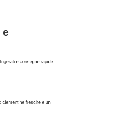
 e
efrigerati e consegne rapide
mo clementine fresche e un
CONTATTI COMMERCIALE
Massimiliano Di Grazia