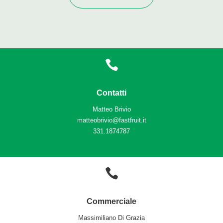
Contatti
Matteo Brivio
matteobrivio@fastfruit.it
331.1874787
Commerciale
Massimiliano Di Grazia